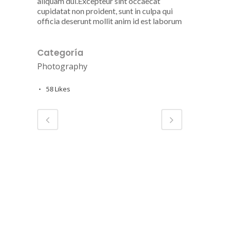
aliquam dui.Excepteur sint occaecat
cupidatat non proident, sunt in culpa qui
officia deserunt mollit anim id est laborum
Categoría
Photography
58
Likes