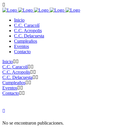
Inicio
C.C. Caracolí
C.C. Acropolis
C.C. Delacuesta
Cumpleaños
Eventos
Contacto
Inicio
C.C. Caracolí
C.C. Acropolis
C.C. Delacuesta
Cumpleaños
Eventos
Contacto
No se encontraron publicaciones.